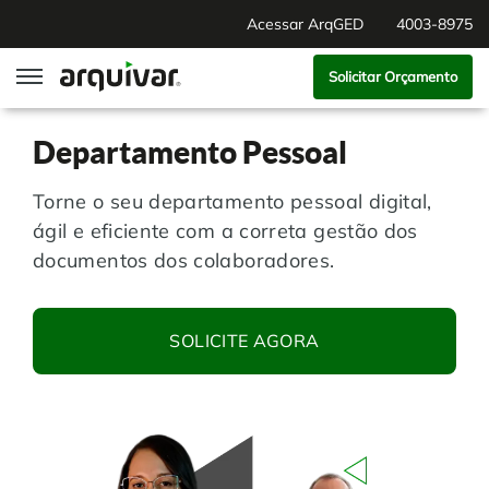
Acessar ArqGED
4003-8975
Solicitar Orçamento
ArqGED
Departamento Pessoal
ArqSign
Torne o seu departamento pessoal digital,
ágil e eficiente com a correta gestão dos
Soluções
documentos dos colaboradores.
Gestão de Documentos
Segmentos
SOLICITE AGORA
Digitalização
RH Digital
Institucional
Software para BPM
Agronegócio
Sobre Nós